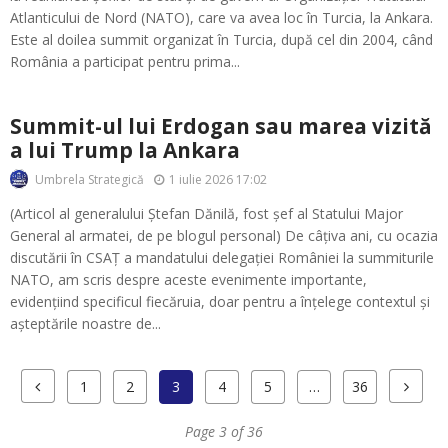
Atlanticului de Nord (NATO), care va avea loc în Turcia, la Ankara.
Este al doilea summit organizat în Turcia, după cel din 2004, când
România a participat pentru prima...
Summit-ul lui Erdogan sau marea vizită
a lui Trump la Ankara
1 iulie 2026 17:02
Umbrela Strategică
(Articol al generalului Ștefan Dănilă, fost șef al Statului Major
General al armatei, de pe blogul personal) De câțiva ani, cu ocazia
discutării în CSAȚ a mandatului delegației României la summiturile
NATO, am scris despre aceste evenimente importante,
evidențiind specificul fiecăruia, doar pentru a înțelege contextul și
așteptările noastre de...
1
2
3
4
5
…
36
Page 3 of 36