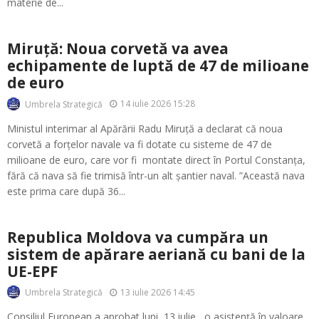
materie de...
Miruță: Noua corvetă va avea
echipamente de luptă de 47 de milioane
de euro
14 iulie 2026 15:28
Umbrela Strategică
Ministul interimar al Apărării Radu Miruță a declarat că noua
corvetă a forțelor navale va fi dotate cu sisteme de 47 de
milioane de euro, care vor fi montate direct în Portul Constanța,
fără că nava să fie trimisă într-un alt șantier naval. ”Această nava
este prima care după 36...
Republica Moldova va cumpăra un
sistem de apărare aeriană cu bani de la
UE-EPF
13 iulie 2026 14:45
Umbrela Strategică
Consiliul European a aprobat luni, 13 iulie, o asistență în valoare