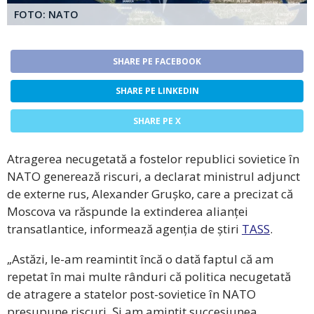
FOTO: NATO
SHARE PE FACEBOOK
SHARE PE LINKEDIN
SHARE PE X
Atragerea necugetată a fostelor republici sovietice în
NATO generează riscuri, a declarat ministrul adjunct
de externe rus, Alexander Grușko, care a precizat că
Moscova va răspunde la extinderea alianței
transatlantice, informează agenția de știri
TASS
.
„Astăzi, le-am reamintit încă o dată faptul că am
repetat în mai multe rânduri că politica necugetată
de atragere a statelor post-sovietice în NATO
presupune riscuri. Și am amintit succesiunea