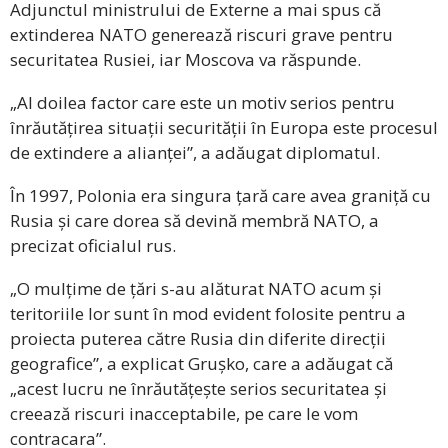
Adjunctul ministrului de Externe a mai spus că
extinderea NATO generează riscuri grave pentru
securitatea Rusiei, iar Moscova va răspunde.
„Al doilea factor care este un motiv serios pentru
înrăutățirea situații securității în Europa este procesul
de extindere a alianței”, a adăugat diplomatul.
În 1997, Polonia era singura țară care avea graniță cu
Rusia și care dorea să devină membră NATO, a
precizat oficialul rus.
„O mulțime de țări s-au alăturat NATO acum și
teritoriile lor sunt în mod evident folosite pentru a
proiecta puterea către Rusia din diferite direcții
geografice”, a explicat Grușko, care a adăugat că
„acest lucru ne înrăutățește serios securitatea și
creează riscuri inacceptabile, pe care le vom
contracara”.