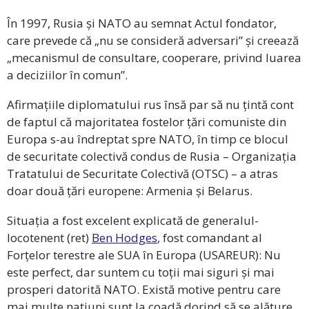
În 1997, Rusia și NATO au semnat Actul fondator,
care prevede că „nu se consideră adversari” și creează
„mecanismul de consultare, cooperare, privind luarea
a deciziilor în comun”.
Afirmațiile diplomatului rus însă par să nu țintă cont
de faptul că majoritatea fostelor țări comuniste din
Europa s-au îndreptat spre NATO, în timp ce blocul
de securitate colectivă condus de Rusia – Organizația
Tratatului de Securitate Colectivă (OTSC) – a atras
doar două țări europene: Armenia și Belarus.
Situația a fost excelent explicată de generalul-
locotenent (ret)
Ben Hodges
, fost comandant al
Forțelor terestre ale SUA în Europa (USAREUR): Nu
este perfect, dar suntem cu toții mai siguri și mai
prosperi datorită NATO. Există motive pentru care
mai multe națiuni sunt la coadă dorind să se alăture.