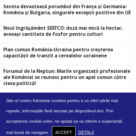
Seceta devastează porumbul din Franța și Germania:
România și Bulgaria, singurele excepții pozitive din UE
Noul îngrășământ SEEFCO: doză mai mică la hectar,
aceeași cantitate de fosfor pentru culturi
Plan comun România-Ucraina pentru creșterea
capacității de tranzit a cerealelor ucrainene
Forumul de la Neptun: Marile organizații profesionale
ale României se reunesc pentru un apel comun către
clasa politică!
Site-ul nostru folosește cookies pentru a va oferi știrile mai
repede, informațiile fiind stocate pe dispozitivul dvs. Prin
acceptarea cookie-urilor, ne ajutați sa va oferim o experiență
Despre
Contact
Cookies
Confidențialitate
Condiții
mai bună de navigare.
ACCEPT
DETALII