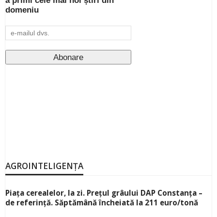
a primi cele mai noi știri din
domeniu
AGROINTELIGENȚA
Piața cerealelor, la zi. Prețul grâului DAP Constanța –
de referință. Săptămână încheiată la 211 euro/tonă