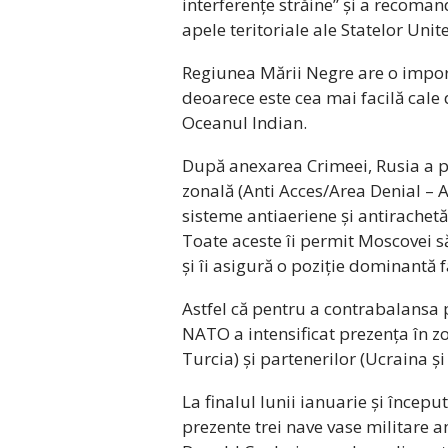
interferențe străine” și a recoman
apele teritoriale ale Statelor Unite
Regiunea Mării Negre are o impor
deoarece este cea mai facilă cale 
Oceanul Indian.
După anexarea Crimeei, Rusia a po
zonală (Anti Acces/Area Denial – A
sisteme antiaeriene și antirachetă,
Toate aceste îi permit Moscovei 
și îi asigură o poziție dominantă f
Astfel că pentru a contrabalansa p
NATO a intensificat prezența în zon
Turcia) și partenerilor (Ucraina și
La finalul lunii ianuarie și începu
prezente trei nave vase militare 