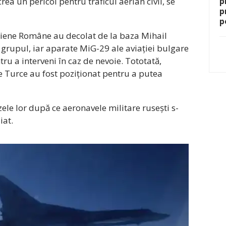
a un pericol pentru traficul aerian civil, se
p
p
p
riene Române au decolat de la baza Mihail
grupul, iar aparate MiG-29 ale aviației bulgare
tru a interveni în caz de nevoie. Tototată,
e Turce au fost poziționat pentru a putea
ele lor după ce aeronavele militare rusești s-
iat.