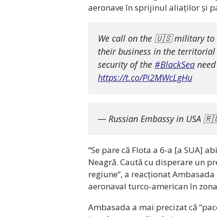
aeronave în sprijinul aliaților și
We call on the 🇺🇸 military to
their business in the territori
security of the
#BlackSea
need 
https://t.co/Pi2MWcLgHu
— Russian Embassy in USA 
“Se pare că Flota a 6-a [a SUA] a
Neagră. Caută cu disperare un pre
regiune”, a reacționat Ambasada 
aeronaval turco-american în zona
Ambasada a mai precizat că “pace