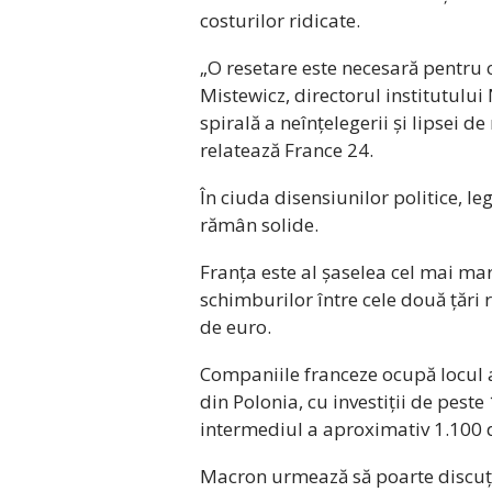
costurilor ridicate.
„O resetare este necesară pentru c
Mistewicz, directorul institutului
spirală a neînțelegerii și lipsei de
relatează France 24.
În ciuda disensiunilor politice, l
rămân solide.
Franța este al șaselea cel mai ma
schimburilor între cele două țări
de euro.
Companiile franceze ocupă locul al
din Polonia, cu investiții de peste
intermediul a aproximativ 1.100 d
Macron urmează să poarte discuți