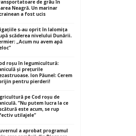
ransportatoare de grâu în
area Neagră. Un marinar
crainean a fost ucis
rigațiile s-au oprit în Ialomița
upă scăderea nivelului Dunării.
ermier: „Acum nu avem apă
eloc”
od roșu în legumicultură:
aniculă și prețurile
ezastruoase. Ion Păunel: Cerem
prijin pentru pierderi!
gricultură pe Cod roșu de
aniculă. ”Nu putem lucra la ce
scătură este acum, se rup
fectiv utilajele”
uvernul a aprobat programul