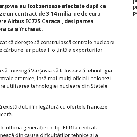
p
i Varșovia au fost serioase afectate după ce
p
p
eze un contract de 3,14 miliarde de euro
ere Airbus EC725 Caracal, deși partea
a ca și încheiat.
cat că dorește să construiască centrale nucleare
cărbune, ar putea fi o țintă a exporturilor
 să convingă Varșovia să folosească tehnologia
trale atomice, însă mai mulți oficiali polonezi
re utilizarea tehnologiei nucleare din Statele
ă există dubii în legătură cu ofertele franceze
leară.
de ultima generație de tip EPR la centrala
nează din cauza dificultăților tehnice și a