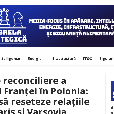
ntelligence
Energie
Infrastructură
IT&C
Siguran
e reconciliere a
 Franței în Polonia:
ă reseteze relațiile
A
aris și Varșovia
a