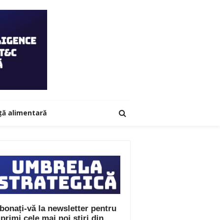
ță alimentară
bonați-vă la newsletter pentru
 primi cele mai noi știri din