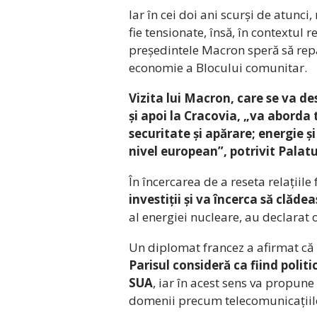
Iar în cei doi ani scurși de atunci,
fie tensionate, însă, în contextul
președintele Macron speră să rep
economie a Blocului comunitar.
Vizita lui Macron, care se va de
și apoi la Cracovia, „va aborda 
securitate și apărare; energie și
nivel european”, potrivit Palatu
În încercarea de a reseta relațiil
investiții și va încerca să clăd
al energiei nucleare, au declarat of
Un diplomat francez a afirmat că
Parisul consideră ca fiind poli
SUA
, iar în acest sens va propun
domenii precum telecomunicațiile