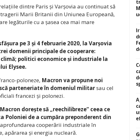
t
 relațiile dintre Paris și Varșovia au continuat să
M
 retragerii Marii Britanii din Uniunea Europeană,
u
are legăturile cu a șasea cea mai mare
I
d
sfășura pe 3 și 4 februarie 2020, la Varșovia
F
d
trei domenii principale de cooperare:
 climă; politici economice și industriale la
C
lui Elysee.
c
d
e franco-poloneze,
Macron va propune noi
s
ească parteneriate în domeniul militar
sau cel
iciali francezi și polonezi.
A
c
Macron dorește să „reechilibreze” ceea ce
u
tica Poloniei de a cumpăra preponderent din
e
e aprofundarea cooperării industriale în
, apărarea și energia nucleară.
G