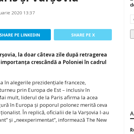
d
uarie 2020 13:37
SHARE PE LINKEDIN
SHARE PE X
arșovia, la doar câteva zile după retragerea
ă importanța crescândă a Poloniei în cadrul
a în alegerile prezidențiale franceze,
rneu prin Europa de Est – inclusiv în
i mult, liderul de la Paris afirma la acea
gură în Europa și poporul polonez merită ceva
nalist. În replică, oficialii de la Varșovia l-au
A
nt” și „neexperimentat”, informează The New
R