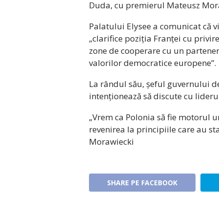
Duda, cu premierul Mateusz Morawie
Palatului Elysee a comunicat că vi
„clarifice poziția Franței cu priv
zone de cooperare cu un partener 
valorilor democratice europene”.
La rândul său, șeful guvernului d
intenționează să discute cu lideru
„Vrem ca Polonia să fie motorul 
revenirea la principiile care au s
Morawiecki
SHARE PE FACEBOOK