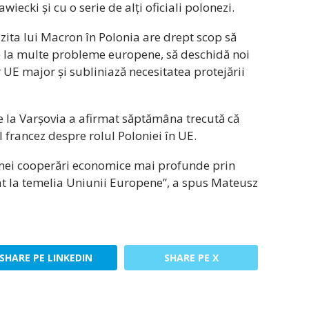
cki și cu o serie de alți oficiali polonezi.
zita lui Macron în Polonia are drept scop să
ire la multe probleme europene, să deschidă noi
UE major și subliniază necesitatea protejării
e la Varșovia a afirmat săptămâna trecută că
l francez despre rolul Poloniei în UE.
unei cooperări economice mai profunde prin
tat la temelia Uniunii Europene”, a spus Mateusz
SHARE PE LINKEDIN
SHARE PE X