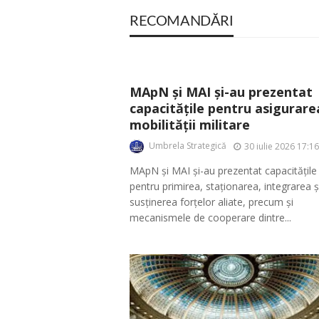
RECOMANDĂRI
MApN și MAI și-au prezentat
capacitățile pentru asigurare
mobilității militare
Umbrela Strategică
30 iulie 2026 17:16
MApN și MAI și-au prezentat capacitățile
pentru primirea, staționarea, integrarea ș
susținerea forțelor aliate, precum și
mecanismele de cooperare dintre...