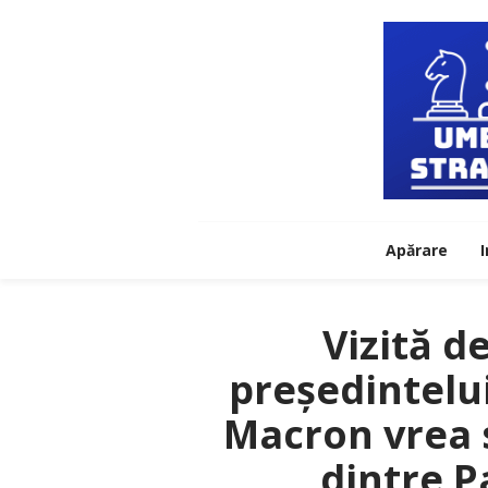
Apărare
I
Vizită d
președintelui
Macron vrea s
dintre P