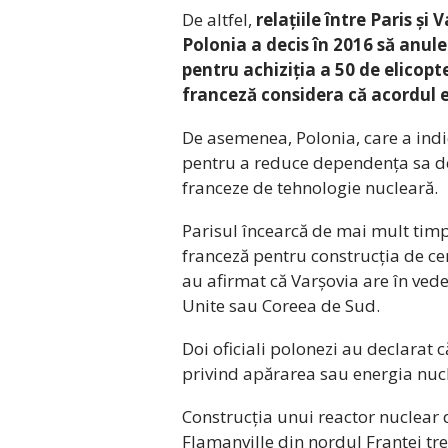
De altfel,
relațiile între Paris ș
Polonia a decis în 2016 să anul
pentru achiziția a 50 de elicopt
franceză considera că acordul er
De asemenea, Polonia, care a indi
pentru a reduce dependența sa de 
franceze de tehnologie nucleară.
Parisul încearcă de mai mult timp
franceză pentru construcția de cen
au afirmat că Varșovia are în vede
Unite sau Coreea de Sud.
Doi oficiali polonezi au declarat c
privind apărarea sau energia nuc
Construcția unui reactor nuclear 
Flamanville din nordul Franței tre