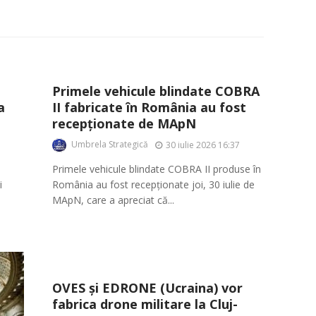
Primele vehicule blindate COBRA
a
II fabricate în România au fost
recepționate de MApN
Umbrela Strategică
30 iulie 2026 16:37
Primele vehicule blindate COBRA II produse în
i
România au fost recepționate joi, 30 iulie de
MApN, care a apreciat că...
OVES și EDRONE (Ucraina) vor
fabrica drone militare la Cluj-