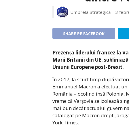
Umbrela Strategică
3 febr
SHARE PE FACEBOOK
Prezența liderului francez la V
Marii Britanii din UE, subliniaz
Uniunii Europene post-Brexit.
În 2017, la scurt timp după victori
Emmanuel Macron a efectuat un tu
România – ocolind însă Polonia. Ma
vreme că Varșovia se izolează sin
mai bun decât actualul guvern națio
catalogat pe Macron drept „aroga
York Times.