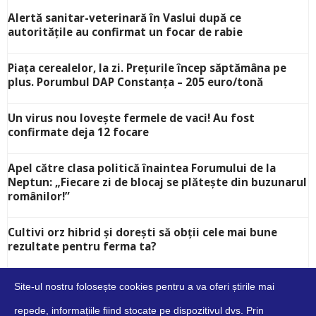
Alertă sanitar-veterinară în Vaslui după ce
autoritățile au confirmat un focar de rabie
Piața cerealelor, la zi. Prețurile încep săptămâna pe
plus. Porumbul DAP Constanța – 205 euro/tonă
Un virus nou lovește fermele de vaci! Au fost
confirmate deja 12 focare
Apel către clasa politică înaintea Forumului de la
Neptun: „Fiecare zi de blocaj se plătește din buzunarul
românilor!”
Cultivi orz hibrid și dorești să obții cele mai bune
rezultate pentru ferma ta?
Site-ul nostru folosește cookies pentru a va oferi știrile mai
repede, informațiile fiind stocate pe dispozitivul dvs. Prin