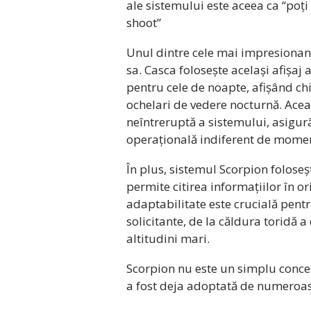
ale sistemului este aceea ca “poți
shoot”
Unul dintre cele mai impresionante
sa. Casca folosește același afișaj 
pentru cele de noapte, afișând ch
ochelari de vedere nocturnă. Aceas
neîntreruptă a sistemului, asigurâ
operațională indiferent de moment
În plus, sistemul Scorpion foloseș
permite citirea informațiilor în o
adaptabilitate este crucială pentr
solicitante, de la căldura toridă 
altitudini mari.
Scorpion nu este un simplu concep
a fost deja adoptată de numeroase