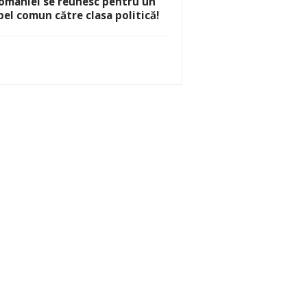
omâniei se reunesc pentru un
pel comun către clasa politică!