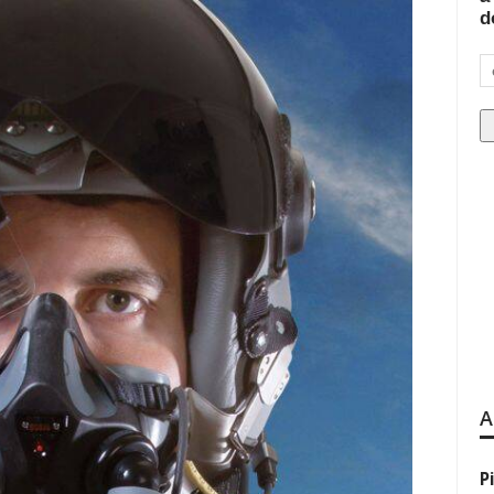
d
A
P