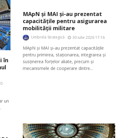
MApN și MAI și-au prezentat
capacitățile pentru asigurarea
mobilității militare
Umbrela Strategică
30 iulie 2026 17:16
MApN și MAI și-au prezentat capacitățile
pentru primirea, staționarea, integrarea și
 în
susținerea forțelor aliate, precum și
ul
mecanismele de cooperare dintre...
10
ar un
.