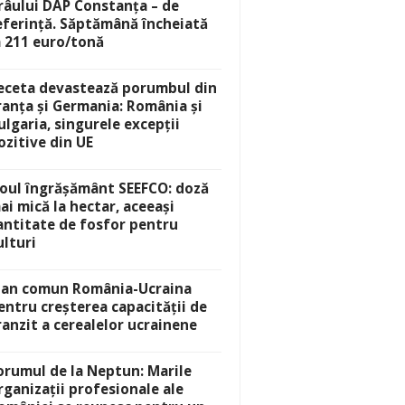
râului DAP Constanța – de
eferință. Săptămână încheiată
a 211 euro/tonă
eceta devastează porumbul din
ranța și Germania: România și
ulgaria, singurele excepții
ozitive din UE
oul îngrășământ SEEFCO: doză
ai mică la hectar, aceeași
antitate de fosfor pentru
ulturi
lan comun România-Ucraina
entru creșterea capacității de
ranzit a cerealelor ucrainene
orumul de la Neptun: Marile
rganizații profesionale ale