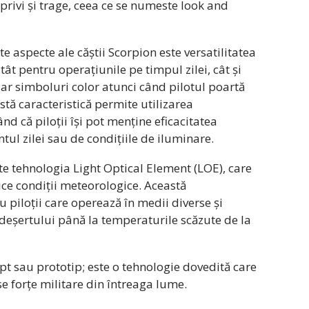
 privi și trage, ceea ce se numeste look and
 aspecte ale căștii Scorpion este versatilitatea
atât pentru operațiunile pe timpul zilei, cât și
iar simboluri color atunci când pilotul poartă
tă caracteristică permite utilizarea
nd că piloții își pot menține eficacitatea
ul zilei sau de condițiile de iluminare.
te tehnologia Light Optical Element (LOE), care
rice condiții meteorologice. Această
u piloții care operează în medii diverse și
a deșertului până la temperaturile scăzute de la
t sau prototip; este o tehnologie dovedită care
 forțe militare din întreaga lume.