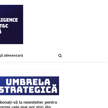
ță alimentară
bonați-vă la newsletter pentru
 primi cele mai noi știri din