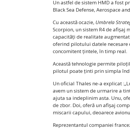
Un astfel de sistem HMD a fost p
Black Sea Defense, Aerospace and
Cu această ocazie,
Umbrela Strateg
Scorpion, un sistem R4 de afișaj
capacități de realitate augmentat
oferind pilotului datele necesare d
concomitent țintele, în timp real.
Această tehnologie permite piloțil
pilotul poate ținti prin simpla îndr
Un oficial Thales ne-a explicat :„
avem un sistem de urmarire a tinte
ajuta sa indeplinim asta. Unu, ofe
de zbor. Doi, oferă un afișaj compl
miscarii capului, deoarece avionul 
Reprezentantul companiei franceze