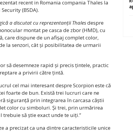
R
rezentat recent in Romania compania Thales la
a
 Security (BSDA).
ică a discutat cu reprezentanții Thales
despre
 monocular montat pe casca de zbor (HMD), cu
ă, care dispune de un afișaj complet color,
e la senzori, cât și posibilitatea de urmarii
or să desemneze rapid și precis țintele, practic
eptare a privirii către țintă.
Lucrul cel mai interesant despre Scorpion este că
i foarte de bun. Există trei lucruri care ne
ră siguranță prin integrarea în carcasa căștii
et color cu simboluri. Și trei, prin urmărirea
trebuie să știe exact unde te uiți.”
 a precizat ca una dintre caracteristicile unice