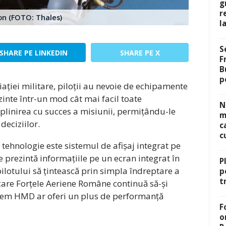
g
r
on (FOTO: Thales)
l
S
SHARE PE LINKEDIN
SHARE PE X
F
B
p
iației militare, piloții au nevoie de echipamente
zinte într-un mod cât mai facil toate
N
eplinirea cu succes a misiunii, permițându-le
m
deciziilor.
c
c
 tehnologie este sistemul de afișaj integrat pe
e prezintă informațiile pe un ecran integrat în
P
pilotului să țintească prin simpla îndreptare a
p
t
 în care Forțele Aeriene Române continuă să-și
stem HMD ar oferi un plus de performanță
F
o