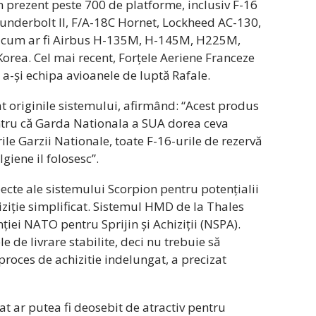
n prezent peste 700 de platforme, inclusiv F-16
hunderbolt II, F/A-18C Hornet, Lockheed AC-130,
re, cum ar fi Airbus H-135M, H-145M, H225M,
Korea. Cel mai recent, Forțele Aeriene Franceze
 a-și echipa avioanele de luptă Rafale.
t originile sistemului, afirmând: “Acest produs
entru că Garda Nationala a SUA dorea ceva
urile Garzii Nationale, toate F-16-urile de rezervă
lgiene il folosesc”.
ecte ale sistemului Scorpion pentru potențialii
ziție simplificat. Sistemul HMD de la Thales
iei NATO pentru Sprijin și Achiziții (NSPA).
le de livrare stabilite, deci nu trebuie să
 proces de achizitie indelungat, a precizat
cat ar putea fi deosebit de atractiv pentru