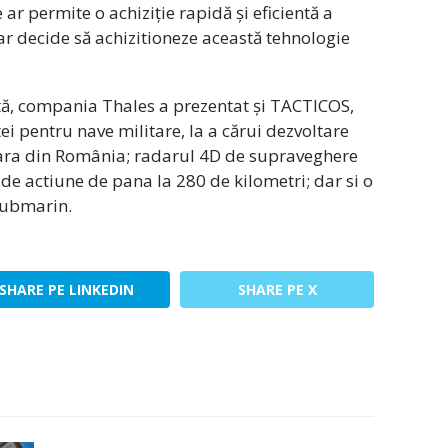
r permite o achiziție rapidă și eficientă a
e ar decide să achizitioneze această tehnologie
ută, compania Thales a prezentat și TACTICOS,
 pentru nave militare, la a cărui dezvoltare
idara din România; radarul 4D de supraveghere
 de actiune de pana la 280 de kilometri; dar si o
isubmarin.
SHARE PE LINKEDIN
SHARE PE X