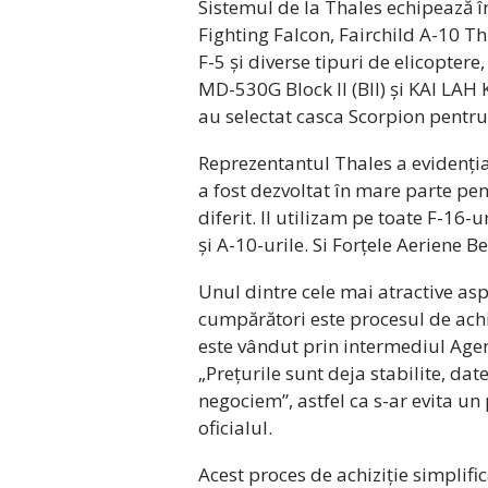
Sistemul de la Thales echipează î
Fighting Falcon, Fairchild A-10 T
F-5 și diverse tipuri de elicopte
MD-530G Block II (BII) și KAI LAH 
au selectat casca Scorpion pentru
Reprezentantul Thales a evidenția
a fost dezvoltat în mare parte p
diferit. Il utilizam pe toate F-16-
și A-10-urile. Si Forțele Aeriene Be
Unul dintre cele mai atractive asp
cumpărători este procesul de achi
este vândut prin intermediul Agenț
„Prețurile sunt deja stabilite, date
negociem”, astfel ca s-ar evita un
oficialul.
Acest proces de achiziție simplifi