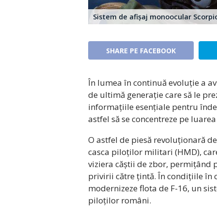
Sistem de afișaj monoocular Scorpi
SHARE PE FACEBOOK
În lumea în continuă evoluție a av
de ultimă generație care să le pre
informațiile esențiale pentru înd
astfel să se concentreze pe luarea 
O astfel de piesă revoluționară de
casca piloților militari (HMD), car
viziera căștii de zbor, permițând 
privirii către țintă. În condițiile
modernizeze flota de F-16, un si
piloților români.