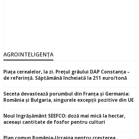
AGROINTELIGENȚA
Piața cerealelor, la zi. Prețul grâului DAP Constanța –
de referință. Săptămână încheiată la 211 euro/tonă
Seceta devastează porumbul din Franța și Germania:
România și Bulgaria, singurele excepții pozitive din UE
Noul îngrășământ SEEFCO: doză mai mică la hectar,
aceeași cantitate de fosfor pentru culturi
Plan comun România-Ucraina pentru creșterea