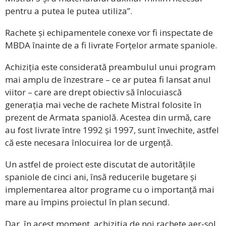
pentru a putea le putea utiliza”.
Rachete și echipamentele conexe vor fi inspectate de
MBDA înainte de a fi livrate Forțelor armate spaniole.
Achiziția este considerată preambulul unui program
mai amplu de înzestrare – ce ar putea fi lansat anul
viitor – care are drept obiectiv să înlocuiască
generația mai veche de rachete Mistral folosite în
prezent de Armata spaniolă. Acestea din urmă, care
au fost livrate între 1992 și 1997, sunt învechite, astfel
că este necesara înlocuirea lor de urgență.
Un astfel de proiect este discutat de autoritățile
spaniole de cinci ani, însă reducerile bugetare și
implementarea altor programe cu o importanță mai
mare au împins proiectul în plan secund.
Dar, în acest moment, achiziția de noi rachete aer-sol