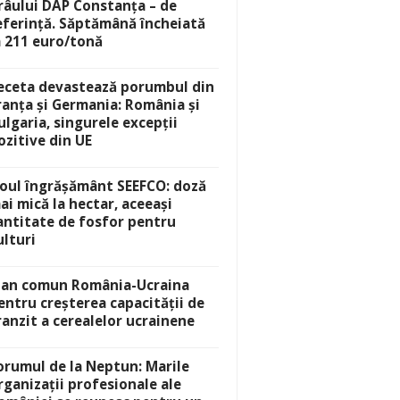
râului DAP Constanța – de
eferință. Săptămână încheiată
a 211 euro/tonă
eceta devastează porumbul din
ranța și Germania: România și
ulgaria, singurele excepții
ozitive din UE
oul îngrășământ SEEFCO: doză
ai mică la hectar, aceeași
antitate de fosfor pentru
ulturi
lan comun România-Ucraina
entru creșterea capacității de
ranzit a cerealelor ucrainene
orumul de la Neptun: Marile
rganizații profesionale ale