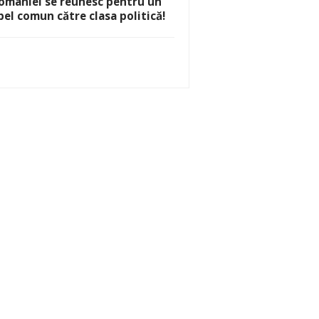
omâniei se reunesc pentru un
pel comun către clasa politică!