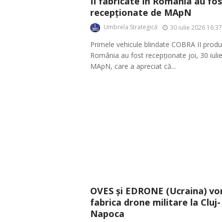
II fabricate în România au fo
recepționate de MApN
Umbrela Strategică
30 iulie 2026 16:37
Primele vehicule blindate COBRA II produ
România au fost recepționate joi, 30 iuli
MApN, care a apreciat că...
OVES și EDRONE (Ucraina) vo
fabrica drone militare la Cluj-
Napoca