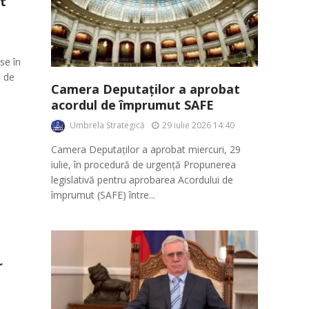
st
se în
e de
Camera Deputaților a aprobat
acordul de împrumut SAFE
Umbrela Strategică
29 iulie 2026 14:40
Camera Deputaților a aprobat miercuri, 29
iulie, în procedură de urgență Propunerea
legislativă pentru aprobarea Acordului de
împrumut (SAFE) între...
r