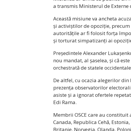
a transmis Ministerul de Externe
Această misiune va ancheta acuzați
și activiștilor de opoziție, precum 
autoritățile ar fi folosit forța împo
și torturat simpatizanți ai opoziție
Președintele Alexander Lukașenko 
nou mandat, al șaselea, și că est
orchestrată de statele occidentale
De altfel, cu ocazia alegerilor di
prezența observatorilor electorali
asiste și a ignorat ofertele repet
Edi Rama.
Membrii OSCE care au constituit 
Canada, Republica Cehă, Estonia, 
Britanie, Norvegia, Olanda, Polon