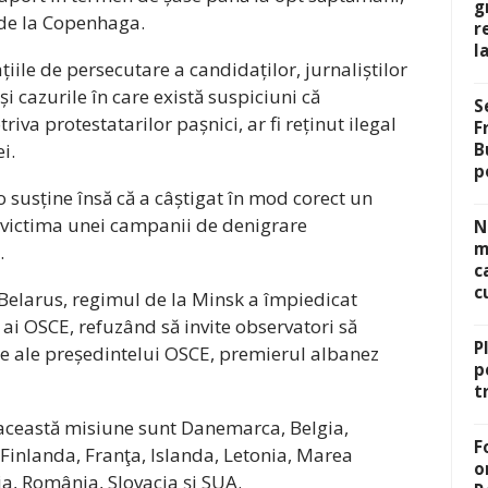
g
 de la Copenhaga.
r
l
ile de persecutare a candidaților, jurnaliștilor
și cazurile în care există suspiciuni că
S
triva protestatarilor pașnici, ar fi reținut ilegal
F
i.
B
p
susține însă că a câștigat în mod corect un
e victima unei campanii de denigrare
N
m
.
c
c
n Belarus, regimul de la Minsk a împiedicat
 ai OSCE, refuzând să invite observatori să
P
ate ale președintelui OSCE, premierul albanez
p
t
această misiune sunt Danemarca, Belgia,
F
Finlanda, Franţa, Islanda, Letonia, Marea
o
ia, România, Slovacia şi SUA.