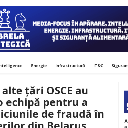
ntelligence
Energie
Infrastructură
IT&C
Siguran
alte țări OSCE au
o echipă pentru a
iciunile de fraudă în
A
erilor din Belarus
a