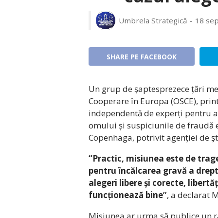
Umbrela Strategică
18 se
SHARE PE FACEBOOK
Un grup de șaptesprezece țări me
Cooperare în Europa (OSCE), print
independentă de experți pentru a 
omului și suspiciunile de fraudă 
Copenhaga, potrivit agenției de șt
“Practic, misiunea este de trag
pentru încălcarea gravă a drept
alegeri libere și corecte, liber
funcționează bine”
, a declarat 
Misiunea ar urma să publice un r