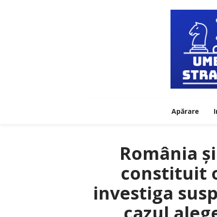
Apărare
I
România și 
constituit 
investiga susp
cazul aleg