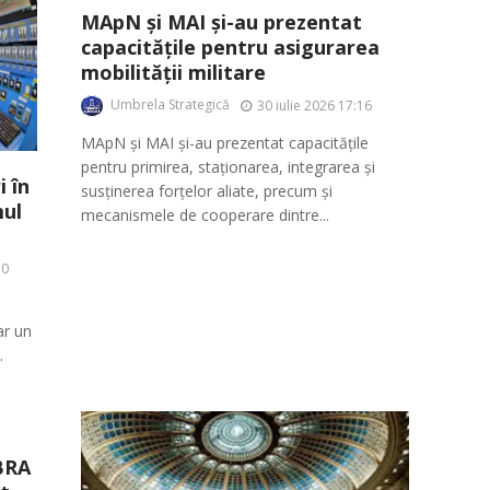
MApN și MAI și-au prezentat
capacitățile pentru asigurarea
mobilității militare
Umbrela Strategică
30 iulie 2026 17:16
MApN și MAI și-au prezentat capacitățile
pentru primirea, staționarea, integrarea și
 în
susținerea forțelor aliate, precum și
ul
mecanismele de cooperare dintre...
10
ar un
.
BRA