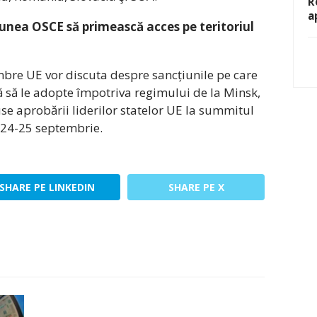
R
a
siunea OSCE să primească acces pe teritoriul
embre UE vor discuta despre sancțiunile pe care
să le adopte împotriva regimului de la Minsk,
e aprobării liderilor statelor UE la summitul
 24-25 septembrie.
SHARE PE LINKEDIN
SHARE PE X