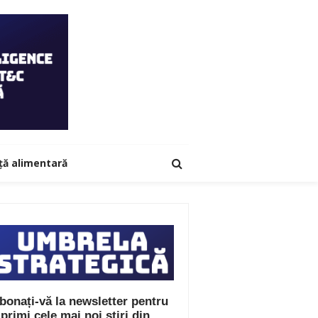
ță alimentară
bonați-vă la newsletter pentru
 primi cele mai noi știri din