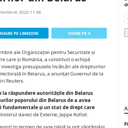
d
ptembrie 2020 11:46
SHARE PE LINKEDIN
SHARE PE X
mbre ale Organizației pentru Securitate și
re care și România, a constituit o echipă
investiga presupusele încălcări ale drepturilor
electorală în Belarus, a anunțat Guvernul de la
iri Reuters.
e la răspundere autoritățile din Belarus
urilor poporului din Belarus de a avea
tăți fundamentale și un stat de drept care
A
Ministrul danez de Externe, Jeppe Kofod.
P
aport în termen de șase până la opt săptămâni,