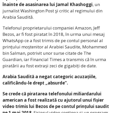
înainte de asasinarea lui Jamal Khashoggi
, un
jurnalist Washington Post şi critic al regimului din
Arabia Saudită.
Telefonul proprietarului companiei Amazon, Jeff
Bezos, ar fi fost piratat în 2018, în urma unui mesaj
WhatsApp ce a fost trimis de pe contul personal al
prințului moștenitor al Arabiei Saudite, Mohammed
bin Salman, potrivit unor surse citate de The
Guardian, iar Financial Times a transmis că în urma
piratării au fost extrași zeci de gigabiți de date.
Arabia Saudită a negat categoric acuzațiile,
calificându-le drept „absurde”.
Se crede că piratarea telefonului miliardarului
american a fost realizată cu ajutorul unui fișier
video trimis lui Bezos de pe contul prințului saudit
pe 1 mai 2018
. Fișierul video conținea și un program