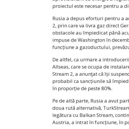
proiectul este necesar pentru a di
Rusia a depus eforturi pentru a 
2, prin care va livra gaz direct G
obstacole au împiedicat până acum
impuse de Washington în decembri
funcțiune a gazoductului, prevăzut
De altfel, ca urmare a introduce
Allseas, care se ocupa de instala
Stream 2, a anunţat că își suspend
probabil ca sancțiunile să împied
în proporție de peste 80%.
Pe de altă parte, Rusia a avut part
doua rută alternativă, TurkStream
legătura cu Balkan Stream, contin
Austria, a intrat în funcțiune, în 