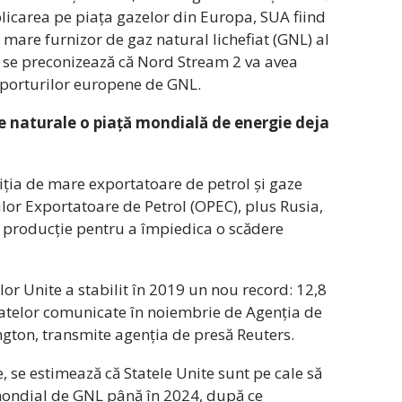
licarea pe piața gazelor din Europa, SUA fiind
 mare furnizor de gaz natural lichefiat (GNL) al
i se preconizează că Nord Stream 2 va avea
porturilor europene de GNL.
e naturale o piață mondială de energie deja
ziția de mare exportatoare de petrol și gaze
ilor Exportatoare de Petrol (OPEC), plus Rusia,
a producție pentru a împiedica o scădere
lor Unite a stabilit în 2019 un nou record: 12,8
 datelor comunicate în noiembrie de Agenția de
ngton, transmite agenția de presă Reuters.
e, se estimează că Statele Unite sunt pe cale să
mondial de GNL până în 2024, după ce