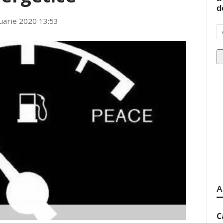
d
uarie 2020 13:53
A
C