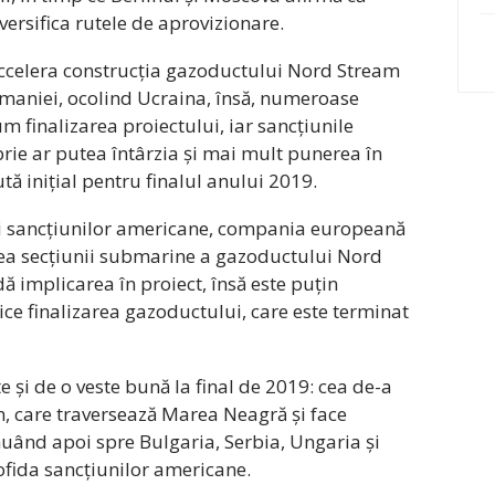
versifica rutele de aprovizionare.
accelera construcția gazoductului Nord Stream
ermaniei, ocolind Ucraina, însă, numeroase
 finalizarea proiectului, iar sancțiunile
e ar putea întârzia și mai mult punerea în
ă inițial pentru finalul anului 2019.
rii sancțiunilor americane, compania europeană
rea secțiunii submarine a gazoductului Nord
ă implicarea în proiect, însă este puțin
ice finalizarea gazoductului, care este terminat
e și de o veste bună la final de 2019: cea de-a
, care traversează Marea Neagră și face
uând apoi spre Bulgaria, Serbia, Ungaria și
pofida sancțiunilor americane.