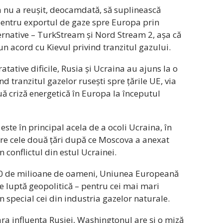
ia nu a reușit, deocamdată, să suplinească
pentru exportul de gaze spre Europa prin
ernative – TurkStream și Nord Stream 2, așa că
n acord cu Kievul privind tranzitul gazului.
atative dificile, Rusia și Ucraina au ajuns la o
nd tranzitul gazelor rusești spre țările UE, via
uă criză energetică în Europa la începutul
este în principal acela de a ocoli Ucraina, în
ntre cele două țări după ce Moscova a anexat
 conflictul din estul Ucrainei.
500 de milioane de oameni, Uniunea Europeană
 de luptă geopolitică – pentru cei mai mari
n special cei din industria gazelor naturale.
ara influența Rusiei, Washingtonul are și o miză