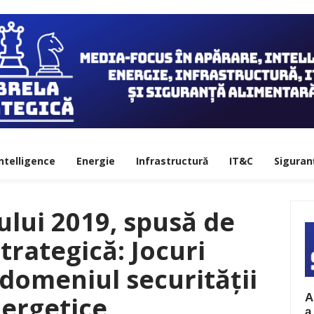
ntelligence
Energie
Infrastructură
IT&C
Siguran
lui 2019, spusă de
rategică: Jocuri
 domeniul securității
A
ergetice
a