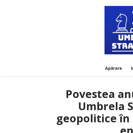
Apărare
I
Povestea anu
Umbrela St
geopolitice în
en