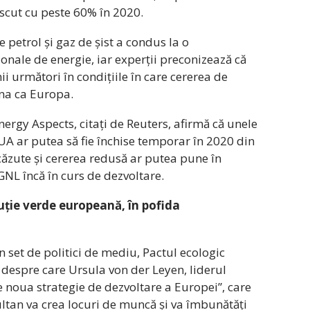
escut cu peste 60% în 2020.
petrol și gaz de șist a condus la o
onale de energie, iar experții preconizează că
ii următori în condițiile în care cererea de
ona ca Europa.
nergy Aspects, citați de Reuters, afirmă că unele
A ar putea să fie închise temporar în 2020 din
scăzute și cererea redusă ar putea pune în
GNL încă în curs de dezvoltare.
uție verde europeană, în pofida
set de politici de mediu, Pactul ecologic
despre care Ursula von der Leyen, liderul
e noua strategie de dezvoltare a Europei”, care
ultan va crea locuri de muncă și va îmbunătăți