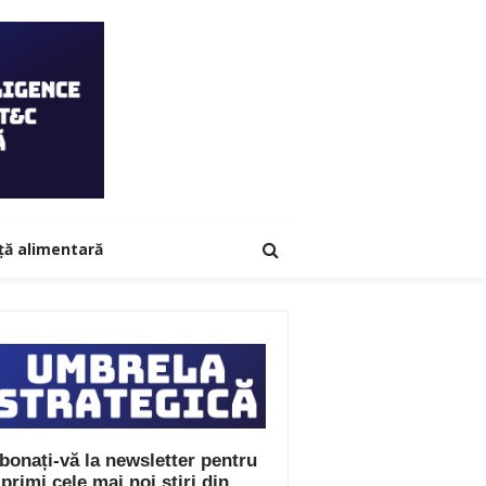
ță alimentară
bonați-vă la newsletter pentru
 primi cele mai noi știri din