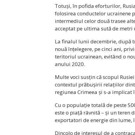
Totuși, în pofida eforturilor, Rus
folosirea conductelor ucrainene 
intermediul celor două trasee alt
acceptat pe ultima sută de metri u
La finalul lunii decembrie, după tr
nouă înțelegere, pe cinci ani, privi
teritoriul ucrainean, evitând o no
anului 2020.
Multe voci susțin că scopul Rusiei 
contextul prăbușirii relațiilor di
regiunea Crimeea și s-a implicat în
Cu o populație totală de peste 
este o piață râvnită – și un teren
exportatori de energie din lume, î
Dincolo de interesul de a contrac