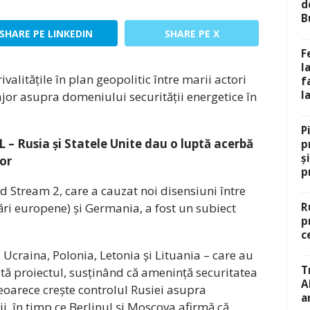
d
B
SHARE PE LINKEDIN
SHARE PE X
F
l
valitățile în plan geopolitic între marii actori
f
l
ajor asupra domeniului securității energetice în
P
 – Rusia și Statele Unite dau o luptă acerbă
p
ș
or
p
d Stream 2, care a cauzat noi disensiuni între
țări europene) și Germania, a fost un subiect
R
p
c
ca Ucraina, Polonia, Letonia și Lituania – care au
T
stă proiectul, susținând că amenință securitatea
A
deoarece crește controlul Rusiei asupra
a
ii, în timp ce Berlinul și Moscova afirmă că