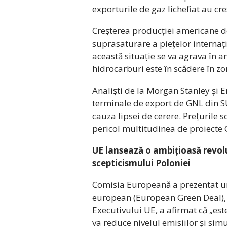
exporturile de gaz lichefiat au cr
Creșterea producției americane de 
suprasaturare a piețelor internați
această situație se va agrava în an
hidrocarburi este în scădere în z
Analiști de la Morgan Stanley și E
terminale de export de GNL din SU
cauza lipsei de cerere. Prețurile 
pericol multitudinea de proiecte 
UE lansează o ambițioasă revol
scepticismului Poloniei
Comisia Europeană a prezentat un 
european (European Green Deal), 
Executivului UE, a afirmat că „est
va reduce nivelul emisiilor și sim