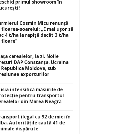
eschid primul showroom în
ucurești!
ermierul Cosmin Micu renunță
a floarea-soarelui: „E mai ușor să
ac 4 t/ha la rapiță decât 3 t/ha
a floare”
iața cerealelor, la zi. Noile
rețuri DAP Constanța. Ucraina
i Republica Moldova, sub
resiunea exporturilor
usia intensifică măsurile de
rotecție pentru transportul
erealelor din Marea Neagră
ransport ilegal cu 92 de miei în
lba. Autoritățile caută 41 de
nimale dispărute