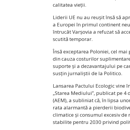
calitatea vieții.
Liderii UE nu au reușit însă să a
a Europei în primul continent neu
întrucât Varșovia a refuzat să acce
scutită temporar.
Însă exceptarea Poloniei, cel mai
din cauza costurilor suplimentare 
suporte și a dezavantajului pe care
susțin jurnaliștii de la Politico.
Lansarea Pactului Ecologic vine în
„Starea Mediului”, publicat pe 
(AEM), a subliniat că, în lipsa un
rata alarmantă a pierderii biodive
climatice și consumul excesiv de r
stabilite pentru 2030 privind poli