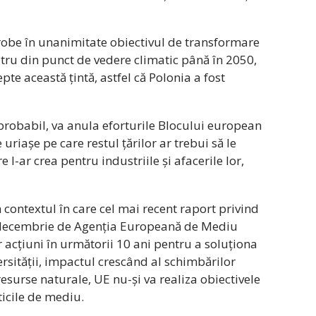
probe în unanimitate obiectivul de transformare
tru din punct de vedere climatic până în 2050,
pte această țintă, astfel că Polonia a fost
 probabil, va anula eforturile Blocului european
uriașe pe care restul țărilor ar trebui să le
 l-ar crea pentru industriile și afacerile lor,
 contextul în care cel mai recent raport privind
4 decembrie de Agenția Europeană de Mediu
or acțiuni în următorii 10 ani pentru a soluționa
rsității, impactul crescând al schimbărilor
esurse naturale, UE nu-și va realiza obiectivele
ticile de mediu.