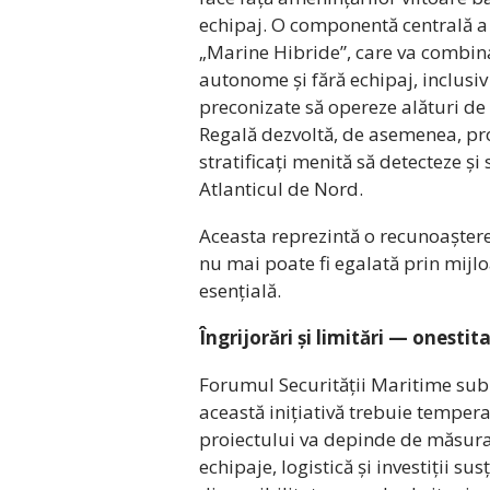
echipaj. O componentă centrală a
„Marine Hibride”, care va combin
autonome și fără echipaj, inclus
preconizate să opereze alături de 
Regală dezvoltă, de asemenea, pro
stratificați menită să detecteze și
Atlanticul de Nord.
Aceasta reprezintă o recunoaștere
nu mai poate fi egalată prin mijlo
esențială.
Îngrijorări și limitări — onestit
Forumul Securității Maritime subl
această inițiativă trebuie tempera
proiectului va depinde de măsura î
echipaje, logistică și investiții s