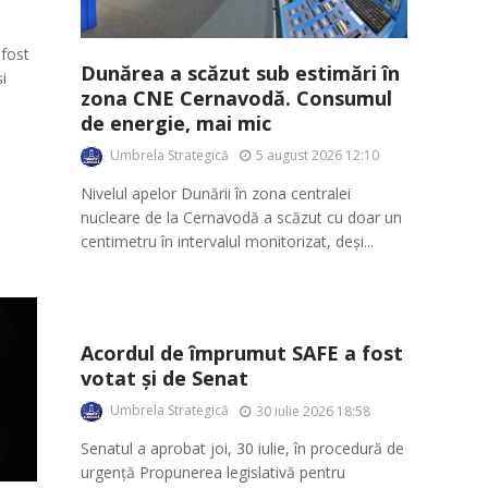
fost
Dunărea a scăzut sub estimări în
i
zona CNE Cernavodă. Consumul
de energie, mai mic
Umbrela Strategică
5 august 2026 12:10
Nivelul apelor Dunării în zona centralei
nucleare de la Cernavodă a scăzut cu doar un
centimetru în intervalul monitorizat, deși...
Acordul de împrumut SAFE a fost
votat și de Senat
Umbrela Strategică
30 iulie 2026 18:58
Senatul a aprobat joi, 30 iulie, în procedură de
urgență Propunerea legislativă pentru