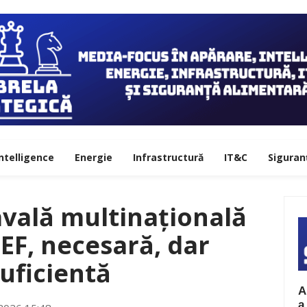
ntelligence
Energie
Infrastructură
IT&C
Siguran
vală multinațională
JEF, necesară, dar
uficientă
A
a