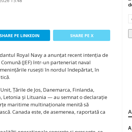
2026 15:48
d
SHARE PE LINKEDIN
SHARE PE X
dantul Royal Navy a anunțat recent intenția de
 Comună (JEF) într-un parteneriat naval
menințările rusești în nordul îndepărtat, în
tică.
Unit, Țările de Jos, Danemarca, Finlanda,
a, Letonia și Lituania — au semnat o declarație
orțe maritime multinaționale menită să
A
ască. Canada este, de asemenea, raportată ca
A
ealități operaționale concrete și presante, se