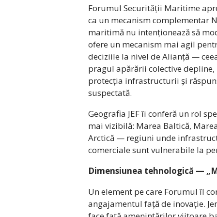
Forumul Securității Maritime apre
ca un mecanism complementar NAT
maritimă nu intenționează să mod
ofere un mecanism mai agil pentru
deciziile la nivel de Alianță — cee
pragul apărării colective depline,
protecția infrastructurii și răspu
suspectată.
Geografia JEF îi conferă un rol spe
mai vizibilă: Marea Baltică, Mare
Arctică — regiuni unde infrastruct
comerciale sunt vulnerabile la pe
Dimensiunea tehnologică — „M
Un element pe care Forumul îl con
angajamentul față de inovație. J
face față amenințărilor viitoare 