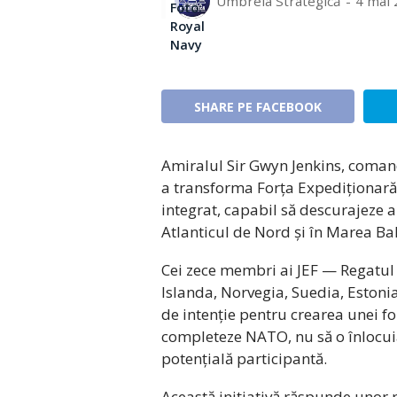
Umbrela Strategică
4 mai 
Foto:
Royal
Navy
SHARE PE FACEBOOK
Amiralul Sir Gwyn Jenkins, coman
a transforma Forța Expediționară
integrat, capabil să descurajeze a
Atlanticul de Nord și în Marea Bal
Cei zece membri ai JEF — Regatul 
Islanda, Norvegia, Suedia, Estoni
de intenție pentru crearea unei f
completeze NATO, nu să o înlocui
potențială participantă.
Această inițiativă răspunde unor r