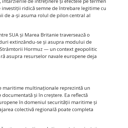
 întârzierile de întreținere și efectele pe termen
 investiții ridică semne de întrebare legitime cu
ii de a-și asuma rolul de pilon central al
intre SUA și Marea Britanie traversează o
duri extinzându-se și asupra modului de
l Strâmtorii Hormuz — un context geopolitic
ră asupra resurselor navale europene deja
rțe maritime multinaționale reprezintă un
 documentată și în creștere. Ea reflectă
uropene în domeniul securității maritime și
ajarea colectivă regională poate completa