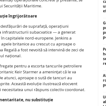
c
 Securității Maritime.
u
e
uție îngrijorătoare
G
v desfășurări de suprafață, operațiuni
p
 infrastructurii subacvatice — a generat
p
p
 în capitalele nord-europene. Jenkins a
în apele britanice au crescut cu aproape o
P
na Regală a fost nevoită să intervină de zeci de
h
ul național.
s
r
regate pentru a escorta tancurile petroliere
ritanic Keir Starmer a amenințat că le va
A
. De atunci, aproape o sută de tancuri au
r
 oprite. Această evoluție ilustrează elocvent
p
și necesitatea unui răspuns colectiv coordonat.
U
entaritate, nu substituție
a