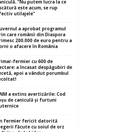
aniculă. ”Nu putem lucra la ce
scătură este acum, se rup
fectiv utilajele”
uvernul a aprobat programul
rin care românii din Diaspora
rimesc 200.000 de euro pentru a
orni o afacere în România
rimar-fermier cu 600 de
ectare: a încasat despăgubiri de
ecetă, apoi a vândut porumbul
ecoltat!
NM a extins avertizările: Cod
oșu de caniculă și furtuni
uternice
n fermier fericit datorită
legerii făcute cu soiul de orz