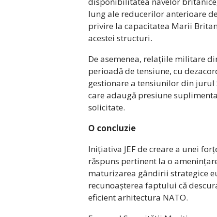
disponibilitatea navelor britanice,
lung ale reducerilor anterioare de
privire la capacitatea Marii Britan
acestei structuri.
De asemenea, relațiile militare d
perioadă de tensiune, cu dezacor
gestionare a tensiunilor din juru
care adaugă presiune suplimenta
solicitate.
O concluzie
Inițiativa JEF de creare a unei fo
răspuns pertinent la o amenințare
maturizarea gândirii strategice e
recunoașterea faptului că descur
eficient arhitectura NATO.