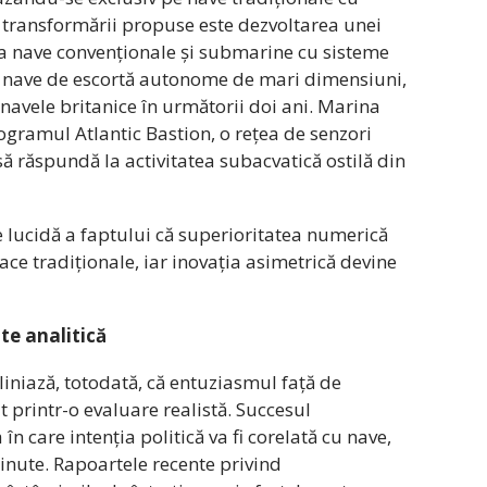
 transformării propuse este dezvoltarea unei
a nave convenționale și submarine cu sisteme
iv nave de escortă autonome de mari dimensiuni,
navele britanice în următorii doi ani. Marina
gramul Atlantic Bastion, o rețea de senzori
 să răspundă la activitatea subacvatică ostilă din
 lucidă a faptului că superioritatea numerică
ace tradiționale, iar inovația asimetrică devine
ate analitică
iniază, totodată, că entuziasmul față de
t printr-o evaluare realistă. Succesul
n care intenția politică va fi corelată cu nave,
usținute. Rapoartele recente privind