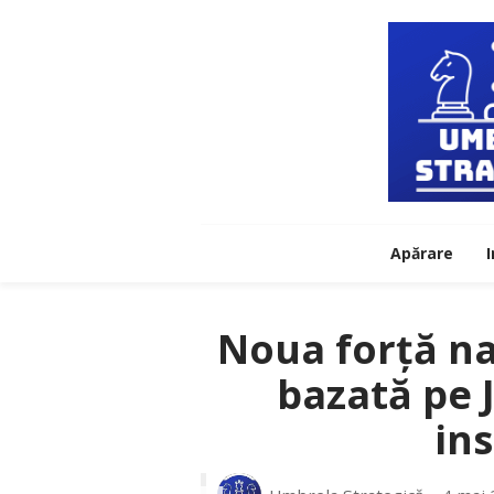
Apărare
I
Noua forță na
bazată pe 
ins