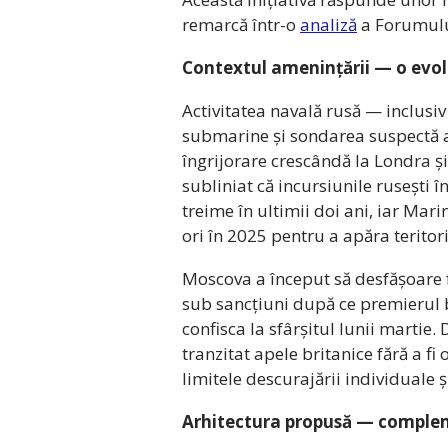
remarcă într-o
analiză
a Forumului
Contextul amenințării — o evol
Activitatea navală rusă — inclusi
submarine și sondarea suspectă a
îngrijorare crescândă la Londra și
subliniat că incursiunile rusești 
treime în ultimii doi ani, iar Mari
ori în 2025 pentru a apăra teritori
Moscova a început să desfășoare f
sub sancțiuni după ce premierul b
confisca la sfârșitul lunii martie
tranzitat apele britanice fără a fi
limitele descurajării individuale 
Arhitectura propusă — complem