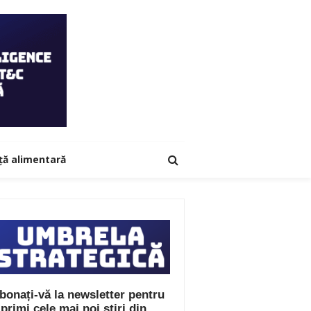
ță alimentară
bonați-vă la newsletter pentru
 primi cele mai noi știri din