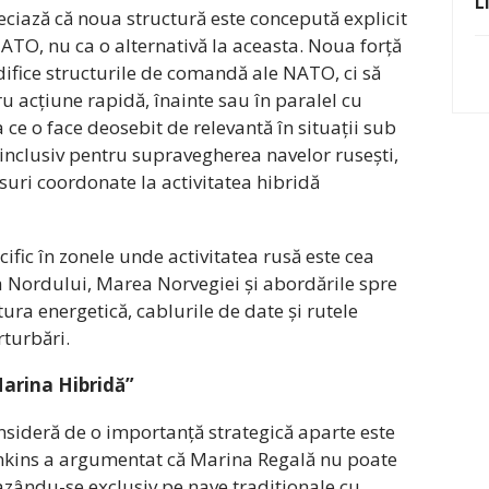
L
ciază că noua structură este concepută explicit
O, nu ca o alternativă la aceasta. Noua forță
ifice structurile de comandă ale NATO, ci să
 acțiune rapidă, înainte sau în paralel cu
a ce o face deosebit de relevantă în situații sub
 inclusiv pentru supravegherea navelor rusești,
nsuri coordonate la activitatea hibridă
cific în zonele unde activitatea rusă este cea
a Nordului, Marea Norvegiei și abordările spre
ura energetică, cablurile de date și rutele
rturbări.
arina Hibridă”
sideră de o importanță strategică aparte este
enkins a argumentat că Marina Regală nu poate
bazându-se exclusiv pe nave tradiționale cu