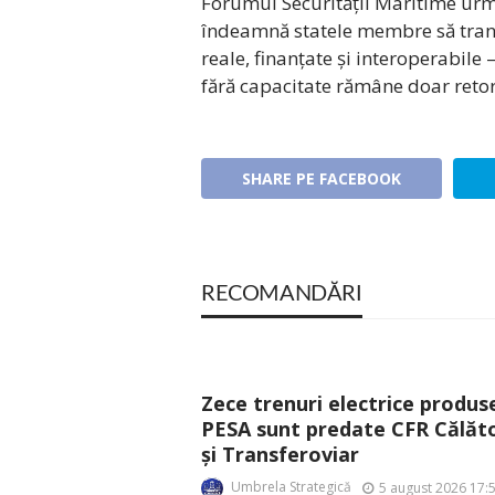
Forumul Securității Maritime urmă
îndeamnă statele membre să transf
reale, finanțate și interoperabile
fără capacitate rămâne doar retor
SHARE PE FACEBOOK
RECOMANDĂRI
Zece trenuri electrice produs
PESA sunt predate CFR Călăto
și Transferoviar
Umbrela Strategică
5 august 2026 17: