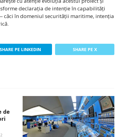
rește cu atenție evoluția acestui proiect și
orme declarația de intenție în capabilități
 — căci în domeniul securității maritime, intenția
ică.
SHARE PE LINKEDIN
SHARE PE X
e de
ri
52