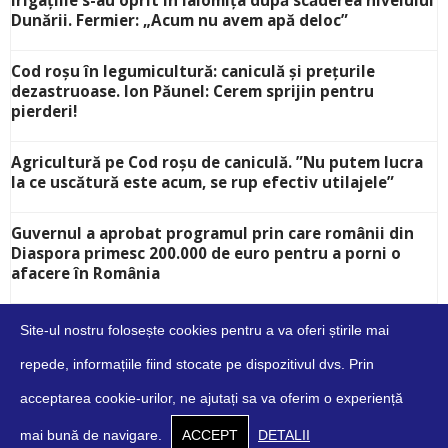
Irigațiile s-au oprit în Ialomița după scăderea nivelului
Dunării. Fermier: „Acum nu avem apă deloc”
Cod roșu în legumicultură: caniculă și prețurile
dezastruoase. Ion Păunel: Cerem sprijin pentru
pierderi!
Agricultură pe Cod roșu de caniculă. ”Nu putem lucra
la ce uscătură este acum, se rup efectiv utilajele”
Guvernul a aprobat programul prin care românii din
Diaspora primesc 200.000 de euro pentru a porni o
afacere în România
Site-ul nostru folosește cookies pentru a va oferi știrile mai
repede, informațiile fiind stocate pe dispozitivul dvs. Prin
acceptarea cookie-urilor, ne ajutați sa va oferim o experiență
Despre
Contact
Cookies
Confidențialitate
Condiții
mai bună de navigare.
ACCEPT
DETALII