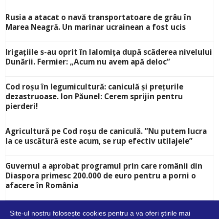
Rusia a atacat o navă transportatoare de grâu în
Marea Neagră. Un marinar ucrainean a fost ucis
Irigațiile s-au oprit în Ialomița după scăderea nivelului
Dunării. Fermier: „Acum nu avem apă deloc”
Cod roșu în legumicultură: caniculă și prețurile
dezastruoase. Ion Păunel: Cerem sprijin pentru
pierderi!
Agricultură pe Cod roșu de caniculă. ”Nu putem lucra
la ce uscătură este acum, se rup efectiv utilajele”
Guvernul a aprobat programul prin care românii din
Diaspora primesc 200.000 de euro pentru a porni o
afacere în România
Site-ul nostru folosește cookies pentru a va oferi știrile mai