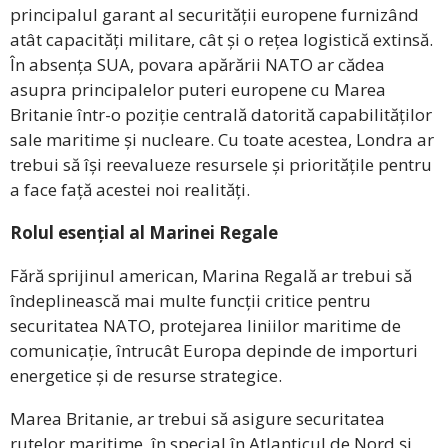
principalul garant al securității europene furnizând
atât capacități militare, cât și o rețea logistică extinsă.
În absența SUA, povara apărării NATO ar cădea
asupra principalelor puteri europene cu Marea
Britanie într-o poziție centrală datorită capabilităților
sale maritime și nucleare. Cu toate acestea, Londra ar
trebui să își reevalueze resursele și prioritățile pentru
a face față acestei noi realități.
Rolul esențial al Marinei Regale
Fără sprijinul american, Marina Regală ar trebui să
îndeplinească mai multe funcții critice pentru
securitatea NATO, protejarea liniilor maritime de
comunicație, întrucât Europa depinde de importuri
energetice și de resurse strategice.
Marea Britanie, ar trebui să asigure securitatea
rutelor maritime, în special în Atlanticul de Nord și