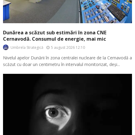
Dunărea a scăzut sub estimări în zona CNE
Cernavodă. Consumul de energie, mai mic
5 august 2026 12:10
Umbrela Strategică
Nivelul apelor Dunării în zona centralei nucleare de la Cernavodă a
scăzut cu doar un centimetru în intervalul monitorizat, deși...