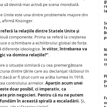
g
pa să devină mai activă pe scena mondială.
r
l
e Unite este una dintre problemele majore din
, afirmă Kissinger.
S
F
referă la relațiile dintre Statele Unite și
B
două componente. Prima se referă la creșterea
p
ce o schimbare a echilibrului global de forțe.
ă diferențe ideologice. Î
n viitor, întrebarea va
N
ogic va domina relațiile?”
.
m
c
c
re o situație similară cu cea premergătoare
iuna dintre țările care au declanșat războiul în
P
ict dacă ar fi știut cum va arăta lumea în 1918.
p
atea controlului armelor.
Aparțin acum unei
t
este doar posibil, ci imperativ, ca
ate prin negocieri. Pentru că nu ne putem
F
undăm în această spirală a escaladării.
Și,
o
nei, cât și Statelor Unite”.