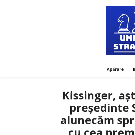
Apărare
I
Kissinger, așt
președinte 
alunecăm spre
cu cea prem