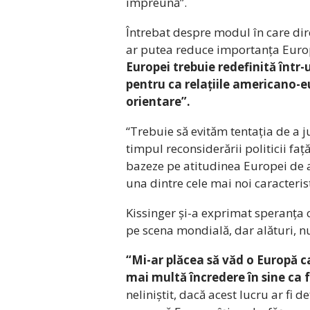
împreună”.
Întrebat despre modul în care dir
ar putea reduce importanța Europe
Europei trebuie redefinită într-
pentru ca relațiile americano-
orientare”.
“Trebuie să evităm tentația de a ju
timpul reconsiderării politicii faț
bazeze pe atitudinea Europei de a-
una dintre cele mai noi caracterist
Kissinger și-a exprimat speranța
pe scena mondială, dar alături, nu
“Mi-ar plăcea să văd o Europă ca
mai multă încredere în sine ca f
neliniștit, dacă acest lucru ar fi de