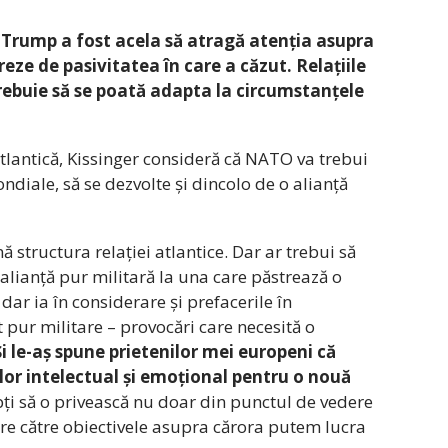
i Trump a fost acela să atragă atenția asupra
reze de pasivitatea în care a căzut. Relațiile
trebuie să se poată adapta la circumstanțele
Atlantică, Kissinger consideră că NATO va trebui
ndiale, să se dezvolte și dincolo de o alianță
 structura relației atlantice. Dar ar trebui să
lianță pur militară la una care păstrează o
ar ia în considerare și prefacerile în
 pur militare – provocări care necesită o
i le-aș spune prietenilor mei europeni că
r intelectual și emoțional pentru o nouă
epți să o privească nu doar din punctul de vedere
vire către obiectivele asupra cărora putem lucra