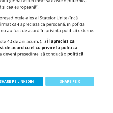
olul global astfel încât să existe o puternică
 și cea europeană”.
 președintele-ales al Statelor Unite (încă
afirmat că-l apreciază ca persoană, în pofida
 nu au fost de acord în privința politicii externe.
ste 40 de ani acum. (…)
Îl apreciez ca
t de acord cu el cu privire la politica
va deveni președinte, să conducă o
politică
SHARE PE LINKEDIN
SHARE PE X