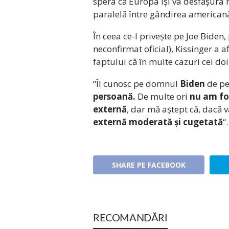
spera că Europa își va desfășura r
paralelă între gândirea americană
În ceea ce-l privește pe Joe Biden,
neconfirmat oficial), Kissinger a 
faptului că în multe cazuri cei doi
“Îl cunosc pe domnul
Biden
de pe
persoană.
De multe ori
nu am fos
externă
, dar mă aștept că, dacă 
externă moderată și cugetată
“.
SHARE PE FACEBOOK
RECOMANDĂRI