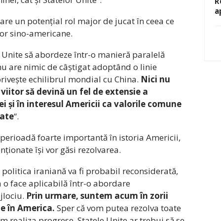
R
a
 are un potențial rol major de jucat în ceea ce
ilor sino-americane.
e Unite să abordeze într-o manieră paralelă
nu are nimic de câștigat adoptând o linie
privește echilibrul mondial cu China.
Nici nu
 viitor să devină un fel de extensie a
ei și în interesul Americii ca valorile comune
cate
“.
perioadă foarte importantă în istoria Americii,
ționate își vor găsi rezolvarea.
politica iraniană va fi probabil reconsiderată,
 o face aplicabilă într-o abordare
jlociu.
Prin urmare, suntem acum în zorii
e în America.
Sper că vom putea rezolva toate
 realiza progrese. Statele Unite ar trebui să se