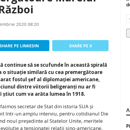
d
Război
iembrie 2020 08:20
SHARE PE LINKEDIN
SHARE PE X
ă continue să se scufunde în această spirală
la o situație similară cu cea premergătoare
arat fostul șef al diplomației americane,
ciunul dintre viitorii beligeranți nu ar fi
 fi știut cum va arăta lumea în 1918.
faimos secretar de Stat din istoria SUA și
A
it într-un amplu interviu, pentru cotidianul Die
ind noul președinte al Statelor Unite, meritele
P
evoluție a tensionatei relații sino-americane,