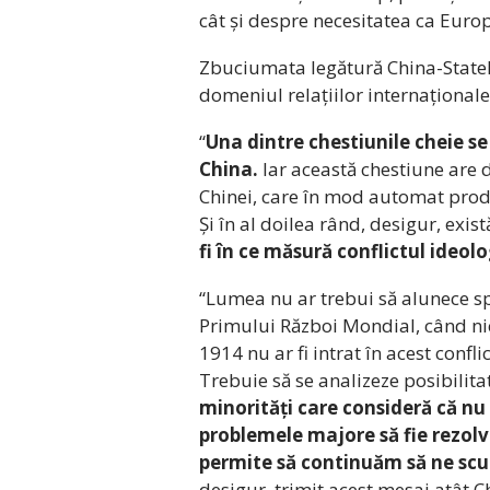
cât și despre necesitatea ca Euro
Zbuciumata legătură China-Statel
domeniul relațiilor internaționale
“
Una dintre chestiunile cheie se 
China.
Iar această chestiune are 
Chinei, care în mod automat produ
Și în al doilea rând, desigur, exist
fi în ce măsură conflictul ideol
“Lumea nu ar trebui să alunece sp
Primului Război Mondial, când nic
1914 nu ar fi intrat în acest confl
Trebuie să se analizeze posibilit
minorități care consideră că nu 
problemele majore să fie rezolv
permite să continuăm să ne scuf
desigur, trimit acest mesaj atât Chi