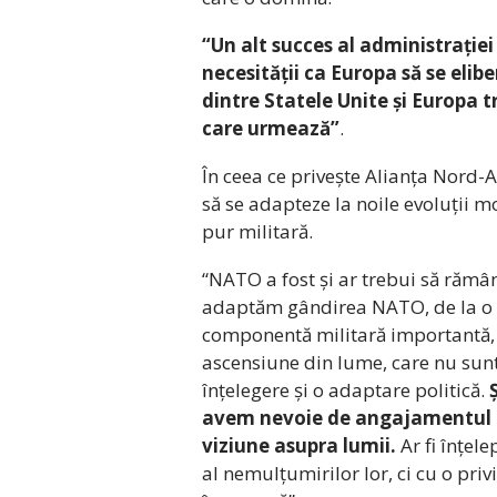
“Un alt succes al administrație
necesității ca Europa să se elibe
dintre Statele Unite și Europa 
care urmează”
.
În ceea ce privește Alianța Nord-
să se adapteze la noile evoluții mo
pur militară.
“NATO a fost și ar trebui să rămână
adaptăm gândirea NATO, de la o a
componentă militară importantă, d
ascensiune din lume, care nu sunt
înțelegere și o adaptare politică.
Ș
avem nevoie de angajamentul lo
viziune asupra lumii.
Ar fi înțel
al nemulțumirilor lor, ci cu o pri