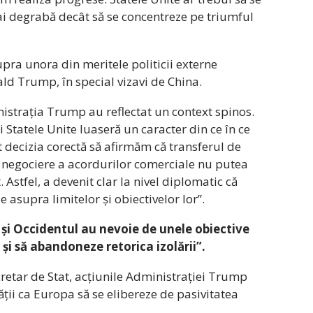
i degrabă decât să se concentreze pe triumful
supra unora din meritele politicii externe
d Trump, în special vizavi de China.
istrația Trump au reflectat un context spinos.
i Statele Unite luaseră un caracter din ce în ce
t decizia corectă să afirmăm că transferul de
 negociere a acordurilor comerciale nu putea
 Astfel, a devenit clar la nivel diplomatic că
 asupra limitelor și obiectivelor lor”.
și Occidentul au nevoie de unele obiective
e și să abandoneze retorica izolării”.
cretar de Stat, acțiunile Administrației Trump
ății ca Europa să se elibereze de pasivitatea