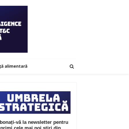
ță alimentară
bonați-vă la newsletter pentru
 primi cele mai noi știri din