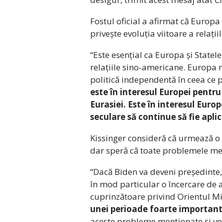
Fostul oficial a afirmat că Europa
privește evoluția viitoare a relați
“Este esențial ca Europa și Statel
relațiile sino-americane. Europa 
politică independentă în ceea ce 
este în interesul Europei pentru
Eurasiei. Este în interesul Europ
seculare să continue să fie apli
Kissinger consideră că urmează o 
dar speră că toate problemele men
“Dacă Biden va deveni președinte, 
în mod particular o încercare de a
cuprinzătoare privind Orientul Mi
unei perioade foarte important
aceste probleme menționate și vom