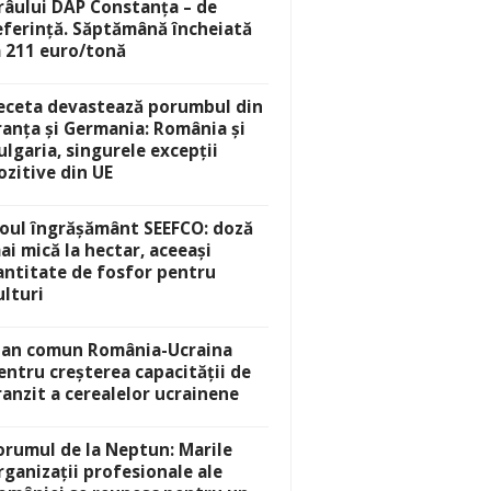
râului DAP Constanța – de
eferință. Săptămână încheiată
a 211 euro/tonă
eceta devastează porumbul din
ranța și Germania: România și
ulgaria, singurele excepții
ozitive din UE
oul îngrășământ SEEFCO: doză
ai mică la hectar, aceeași
antitate de fosfor pentru
ulturi
lan comun România-Ucraina
entru creșterea capacității de
ranzit a cerealelor ucrainene
orumul de la Neptun: Marile
rganizații profesionale ale