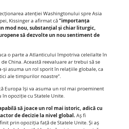
ecționarea atenției Washingtonului spre Asia
i, Kissinger a afirmat că
“importanța
un mod nou, substanțial și chiar liturgic,
europene să dezvolte un nou sentiment de
ca o parte a Atlanticului împotriva celeilalte în
ă de China. Această reevaluare ar trebui să se
și asuma un rol sporit în relațiile globale, ca
ici ale timpurilor noastre”.
 că Europa își va asuma un rol mai proeminent
 în opoziție cu Statele Unite.
pabilă să joace un rol mai istoric, adică cu
actor de decizie la nivel global.
Aș fi
finit prin opoziția față de Statele Unite. Și aș