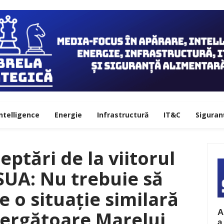
ntelligence
Energie
Infrastructură
IT&C
Siguran
eptări de la viitorul
SUA: Nu trebuie să
 o situație similară
A
ergătoare Marelui
a