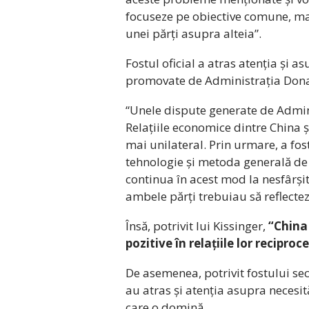
focuseze pe obiective comune, ma
unei părți asupra alteia”.
Fostul oficial a atras atenția și a
promovate de Administrația Donal
“Unele dispute generate de Admin
Relațiile economice dintre China ș
mai unilateral. Prin urmare, a fos
tehnologie și metoda generală de
continua în acest mod la nesfârșit.
ambele părți trebuiau să reflecteze
Însă, potrivit lui Kissinger,
“China 
pozitive în relațiile lor reciproc
De asemenea, potrivit fostului se
au atras și atenția asupra necesit
care o domină.