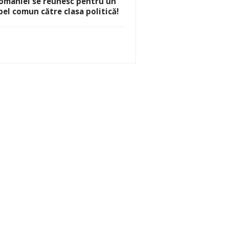
omâniei se reunesc pentru un
pel comun către clasa politică!