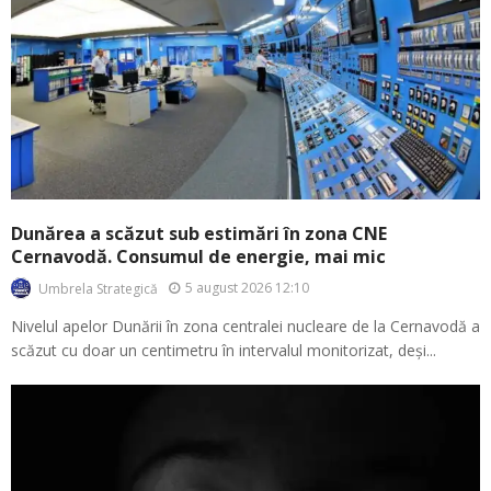
Dunărea a scăzut sub estimări în zona CNE
Cernavodă. Consumul de energie, mai mic
5 august 2026 12:10
Umbrela Strategică
Nivelul apelor Dunării în zona centralei nucleare de la Cernavodă a
scăzut cu doar un centimetru în intervalul monitorizat, deși...