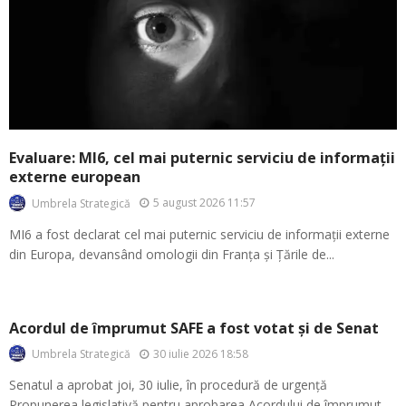
Evaluare: MI6, cel mai puternic serviciu de informații
externe european
5 august 2026 11:57
Umbrela Strategică
MI6 a fost declarat cel mai puternic serviciu de informații externe
din Europa, devansând omologii din Franța și Țările de...
Acordul de împrumut SAFE a fost votat și de Senat
30 iulie 2026 18:58
Umbrela Strategică
Senatul a aprobat joi, 30 iulie, în procedură de urgență
Propunerea legislativă pentru aprobarea Acordului de împrumut