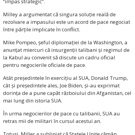
“impas strategic”.
Milley a argumentat că singura soluție reală de
rezolvare a impasului este un acord de pace negociat
între părțile implicate în conflict.
Mike Pompeo, șeful diplomației de la Washington, a
anunțat miercuri că insurgenții talibani și regimul de
la Kabul au convenit să discute un cadru oficial
pentru negocierile oficiale de pace.
Atât președintele în exercițiu al SUA, Donald Trump,
cât și președintele ales, Joe Biden, și-au exprimat
dorința de a pune capăt războiului din Afganistan, cel
mai lung din istoria SUA.
În urma negocierilor de pace cu talibanii, SUA au
retras mii de militari în cursul acestui an.
Totuși, Miller a subliniat că Statele Unite rămân