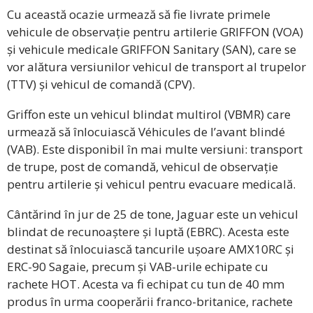
Cu această ocazie urmează să fie livrate primele
vehicule de observație pentru artilerie GRIFFON (VOA)
și vehicule medicale GRIFFON Sanitary (SAN), care se
vor alătura versiunilor vehicul de transport al trupelor
(TTV) și vehicul de comandă (CPV).
Griffon este un vehicul blindat multirol (VBMR) care
urmează să înlocuiască Véhicules de l’avant blindé
(VAB). Este disponibil în mai multe versiuni: transport
de trupe, post de comandă, vehicul de observație
pentru artilerie și vehicul pentru evacuare medicală.
Cântărind în jur de 25 de tone, Jaguar este un vehicul
blindat de recunoaștere și luptă (EBRC). Acesta este
destinat să înlocuiască tancurile ușoare AMX10RC și
ERC-90 Sagaie, precum și VAB-urile echipate cu
rachete HOT. Acesta va fi echipat cu tun de 40 mm
produs în urma cooperării franco-britanice, rachete