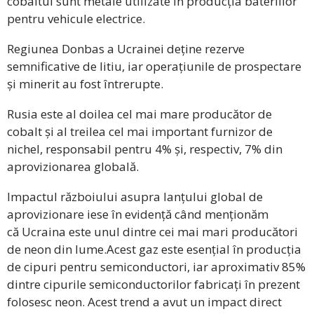
cobaltul sunt metale utilizate în producția bateriilor
pentru vehicule electrice.
Regiunea Donbas a Ucrainei deține rezerve
semnificative de litiu, iar operațiunile de prospectare
și minerit au fost întrerupte.
Rusia este al doilea cel mai mare producător de
cobalt și al treilea cel mai important furnizor de
nichel, responsabil pentru 4% și, respectiv, 7% din
aprovizionarea globală.
Impactul războiului asupra lanțului global de
aprovizionare iese în evidență când menționăm
că Ucraina este unul dintre cei mai mari producători
de neon din lume.Acest gaz este esențial în producția
de cipuri pentru semiconductori, iar aproximativ 85%
dintre cipurile semiconductorilor fabricați în prezent
folosesc neon. Acest trend a avut un impact direct