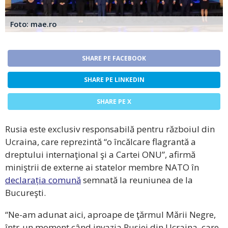
Foto: mae.ro
SHARE PE FACEBOOK
SHARE PE LINKEDIN
SHARE PE X
Rusia este exclusiv responsabilă pentru războiul din
Ucraina, care reprezintă “o încălcare flagrantă a
dreptului internaţional şi a Cartei ONU”, afirmă
miniştrii de externe ai statelor membre NATO în
declarația comună
semnată la reuniunea de la
Bucureşti.
“Ne-am adunat aici, aproape de ţărmul Mării Negre,
într-un moment când invazia Rusiei din Ucraina, care