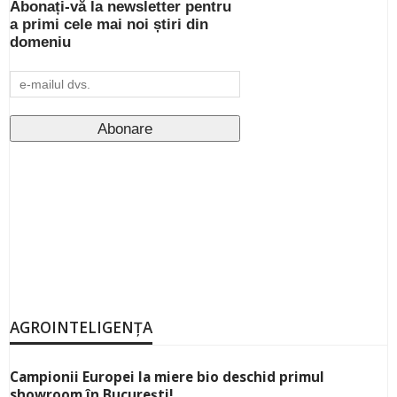
Abonați-vă la newsletter pentru
a primi cele mai noi știri din
domeniu
AGROINTELIGENȚA
Campionii Europei la miere bio deschid primul
showroom în București!