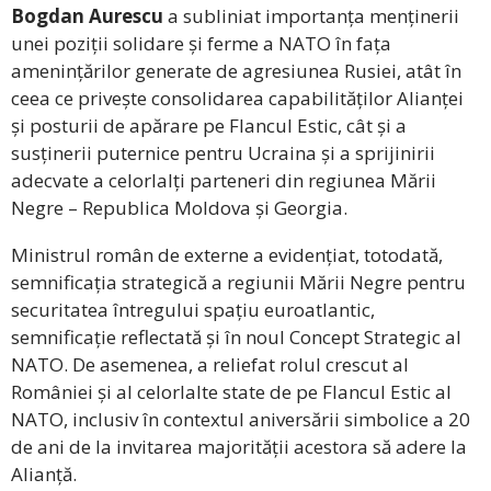
Bogdan Aurescu
a subliniat importanța menținerii
unei poziții solidare și ferme a NATO în fața
amenințărilor generate de agresiunea Rusiei, atât în
ceea ce privește consolidarea capabilităților Alianței
și posturii de apărare pe Flancul Estic, cât și a
susținerii puternice pentru Ucraina și a sprijinirii
adecvate a celorlalți parteneri din regiunea Mării
Negre – Republica Moldova și Georgia.
Ministrul român de externe a evidențiat, totodată,
semnificația strategică a regiunii Mării Negre pentru
securitatea întregului spațiu euroatlantic,
semnificație reflectată și în noul Concept Strategic al
NATO. De asemenea, a reliefat rolul crescut al
României și al celorlalte state de pe Flancul Estic al
NATO, inclusiv în contextul aniversării simbolice a 20
de ani de la invitarea majorității acestora să adere la
Alianță.