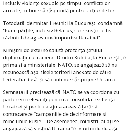
inclusiv violenţe sexuale pe timpul conflictelor
armate, trebuie să răspundă pentru acţiunile lor”.
Totodată, demnitarii reuniţi la Bucureşti condamnă
“toate părţile, inclusiv Belarus, care susţin activ
războiul de agresiune împotriva Ucrainei”.
Miniştrii de externe salută prezenţa şefului
diplomaţiei ucrainene, Dmitro Kuleba, la Bucureşti, în
prima zi a ministerialei NATO, se angajează să nu
recunoască aşa-zisele teritorii anexate de către
Federaţia Rusă, şi să continue să sprijine Ucraina.
Semnatarii precizează că NATO se va coordona cu
partenerii relevanţi pentru a consolida rezilienţa
Ucrainei şi pentru a ajuta această ţară să
contracareze “campaniile de dezinformare şi
minciunile Rusiei”. De asemenea, miniştrii aliaţi se
angajează să susţină Ucraina “în eforturile de a-şi