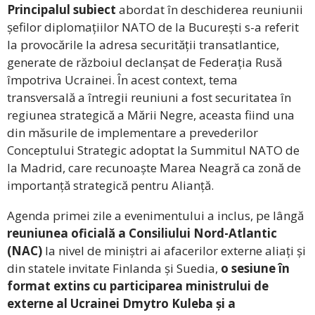
Principalul subiect
abordat în deschiderea reuniunii
șefilor diplomațiilor NATO de la București s-a referit
la provocările la adresa securității transatlantice,
generate de războiul declanșat de Federația Rusă
împotriva Ucrainei. În acest context, tema
transversală a întregii reuniuni a fost securitatea în
regiunea strategică a Mării Negre, aceasta fiind una
din măsurile de implementare a prevederilor
Conceptului Strategic adoptat la Summitul NATO de
la Madrid, care recunoaște Marea Neagră ca zonă de
importanță strategică pentru Alianță.
Agenda primei zile a evenimentului a inclus, pe lângă
reuniunea oficială a Consiliului Nord-Atlantic
(NAC)
la nivel de miniștri ai afacerilor externe aliați și
din statele invitate Finlanda și Suedia,
o sesiune în
format extins cu participarea ministrului de
externe al Ucrainei Dmytro Kuleba și a