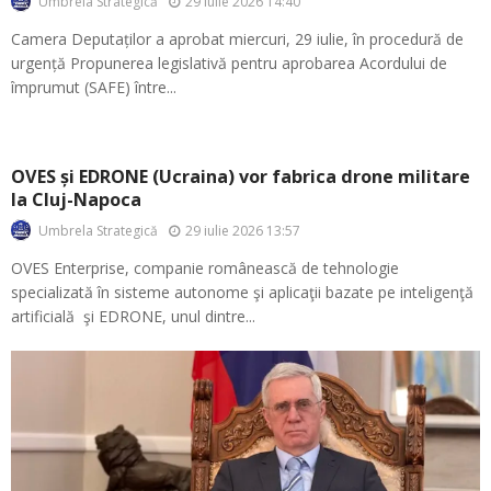
29 iulie 2026 14:40
Umbrela Strategică
Camera Deputaților a aprobat miercuri, 29 iulie, în procedură de
urgență Propunerea legislativă pentru aprobarea Acordului de
împrumut (SAFE) între...
OVES și EDRONE (Ucraina) vor fabrica drone militare
la Cluj-Napoca
29 iulie 2026 13:57
Umbrela Strategică
OVES Enterprise, companie românească de tehnologie
specializată în sisteme autonome şi aplicaţii bazate pe inteligenţă
artificială şi EDRONE, unul dintre...