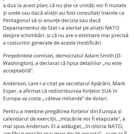
a dus la acest plan; că nu știe ce unități vor fi mutate
și unde sau dacă aliații au fost consultați înainte ca
Pentagonul să-și anunțe decizia sau dacă
Departamentul de Stat i-a alertat pe aliații NATO
despre schimbări; și că nu are o estimare mai precisă
a costurilor generate de aceste modificări.
Președintele comisiei, democratul Adam Smith (D-
Washington), a declarat că lipsa detaliilor „nu este
acceptabilă”.
Anderson, care l-a citat pe secretarul Apărării, Mark
Esper, a afirmat că redistribuirea forțelor SUA în
Europa va costa „ câteva miliarde” de dolari.
Pentru a menține pregătirea forțelor din Europa și
calendarul de exerciții, „mișcările vor fi etapizate”, a
mai spus Anderson. El a adăugat, „în istoria NATO,
am făcut mișcări mai mari decât aceasta” – cum ar fi