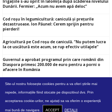
Irigațiile s-au oprit în Ialomița după scăderea nivelului
Dunării. Fermier: „Acum nu avem apă deloc”
Cod roșu în legumicultură: caniculă și prețurile
dezastruoase. Ion Păunel: Cerem sprijin pentru
pierderi!
Agricultură pe Cod roșu de caniculă. ”Nu putem lucra
la ce uscătură este acum, se rup efectiv utilajele”
Guvernul a aprobat programul prin care românii din
Diaspora primesc 200.000 de euro pentru a porni o
afacere în România
Site-ul nostru folosește cookies pentru a va oferi știrile mai
repede, informațiile fiind stocate pe dispozitivul dvs. Prin
acceptarea cookie-urilor, ne ajutați sa va oferim o experiență
Despre
Contact
Cookies
Confidențialitate
Condiții
mai bună de navigare.
ACCEPT
DETALII