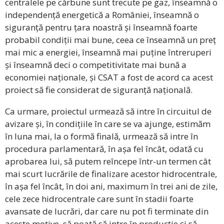
centralele pe cărbune sunt trecute pe gaz, înseamnă o
independență energetică a României, înseamnă o
siguranță pentru țara noastră și înseamnă foarte
probabil condiții mai bune, ceea ce înseamnă un preț
mai mic a energiei, înseamnă mai puține întreruperi
și înseamnă deci o competitivitate mai bună a
economiei naționale, și CSAT a fost de acord ca acest
proiect să fie considerat de siguranță națională.
Ca urmare, proiectul urmează să intre în circuitul de
avizare și, în condițiile în care se va ajunge, estimăm
în luna mai, la o formă finală, urmează să intre în
procedura parlamentară, în așa fel încât, odată cu
aprobarea lui, să putem reîncepe într-un termen cât
mai scurt lucrările de finalizare acestor hidrocentrale,
în așa fel încât, în doi ani, maximum în trei ani de zile,
cele zece hidrocentrale care sunt în stadii foarte
avansate de lucrări, dar care nu pot fi terminate din
aceste motive, să poată să intre în producție și să