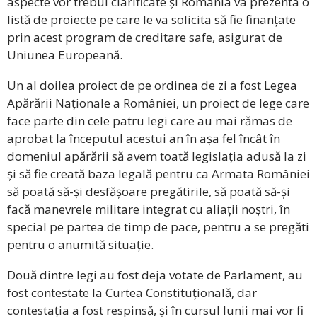
aspecte vor trebui clarificate și România va prezenta o
listă de proiecte pe care le va solicita să fie finanțate
prin acest program de creditare safe, asigurat de
Uniunea Europeană.
Un al doilea proiect de pe ordinea de zi a fost Legea
Apărării Naționale a României, un proiect de lege care
face parte din cele patru legi care au mai rămas de
aprobat la începutul acestui an în așa fel încât în
domeniul apărării să avem toată legislația adusă la zi
și să fie creată baza legală pentru ca Armata României
să poată să-și desfășoare pregătirile, să poată să-și
facă manevrele militare integrat cu aliații noștri, în
special pe partea de timp de pace, pentru a se pregăti
pentru o anumită situație.
Două dintre legi au fost deja votate de Parlament, au
fost contestate la Curtea Constituțională, dar
contestația a fost respinsă, și în cursul lunii mai vor fi