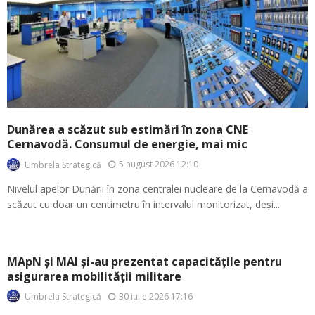
Dunărea a scăzut sub estimări în zona CNE
Cernavodă. Consumul de energie, mai mic
5 august 2026 12:10
Umbrela Strategică
Nivelul apelor Dunării în zona centralei nucleare de la Cernavodă a
scăzut cu doar un centimetru în intervalul monitorizat, deși...
MApN și MAI și-au prezentat capacitățile pentru
asigurarea mobilității militare
30 iulie 2026 17:16
Umbrela Strategică