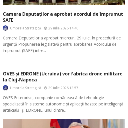
Camera Deputaților a aprobat acordul de împrumut
SAFE
29 iulie 2026 14:40
Umbrela Strategică
Camera Deputaților a aprobat miercuri, 29 iulie, în procedură de
urgență Propunerea legislativă pentru aprobarea Acordului de
împrumut (SAFE) între...
OVES și EDRONE (Ucraina) vor fabrica drone militare
la Cluj-Napoca
29 iulie 2026 13:57
Umbrela Strategică
OVES Enterprise, companie românească de tehnologie
specializată în sisteme autonome şi aplicaţii bazate pe inteligenţă
artificială şi EDRONE, unul dintre...