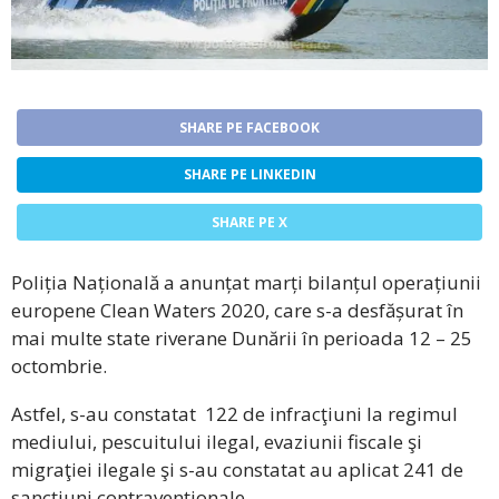
SHARE PE FACEBOOK
SHARE PE LINKEDIN
SHARE PE X
Poliția Națională a anunțat marți bilanțul operațiunii
europene Clean Waters 2020, care s-a desfășurat în
mai multe state riverane Dunării în perioada 12 – 25
octombrie.
Astfel, s-au constatat 122 de infracţiuni la regimul
mediului, pescuitului ilegal, evaziunii fiscale şi
migraţiei ilegale şi s-au constatat au aplicat 241 de
sancţiuni contravenţionale